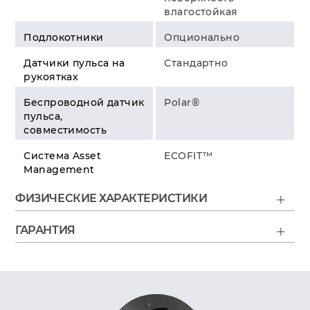
влагостойкая
Подлокотники
Опционально
Датчики пульса на
Стандартно
рукоятках
Беспроводной датчик
Polar®
пульса,
совместимость
Система Asset
ECOFIT™
Management
ФИЗИЧЕСКИЕ ХАРАКТЕРИСТИКИ
Занимаемое пространство
Максимальный вес пользователя
Высота корпуса при перешагивании
2 фронтально расположенных транспортировочных колеса
ГАРАНТИЯ
Электрические и механические части
Пластик, расходные материалы